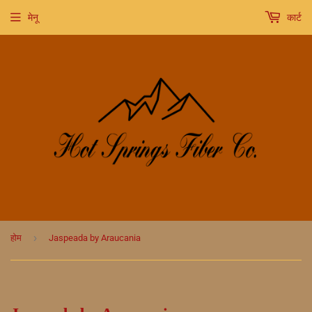
मेनू
कार्ट
›
होम
Jaspeada by Araucania