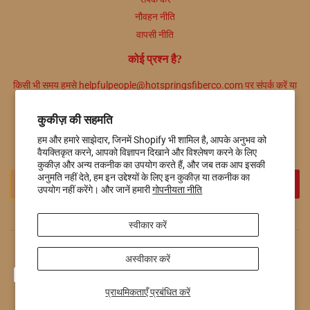
नौवहन नीति
वापसी नीति
कोई प्रश्न है?
किसी भी समय हमसे helpfulpeople@hotspringsfiberco.com पर संपर्क करें या
हमें 501-415-7549 पर कॉल करें।
कुकीज़ की सहमति
समाचार पत्रिका
हम और हमारे साझेदार, जिनमें Shopify भी शामिल है, आपके अनुभव को
प्रचार, नए उत्पाद और बिक्री। सीधे आपके इनबॉक्स में.
वैयक्तिकृत करने, आपको विज्ञापन दिखाने और विश्लेषण करने के लिए
कुकीज़ और अन्य तकनीक का उपयोग करते हैं, और जब तक आप इसकी
ईमेल
अनुमति नहीं देते, हम इन उद्देश्यों के लिए इन कुकीज़ या तकनीक का
साइन अप करें
उपयोग नहीं करेंगे। और जानें हमारी
गोपनीयता नीति
स्वीकार करें
© 2026
Hot Springs Fiber Co.
Shopify द्वारा संचालित
अस्वीकार करें
भुगतान
आइकन
प्राथमिकताएँ प्रबंधित करें