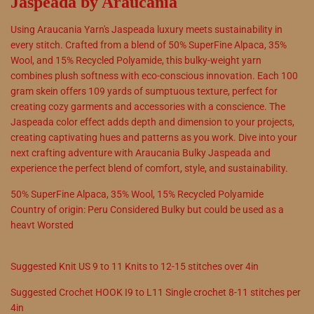
Jaspeada by Araucania
Using Araucania Yarn's Jaspeada luxury meets sustainability in
every stitch. Crafted from a blend of 50% SuperFine Alpaca, 35%
Wool, and 15% Recycled Polyamide, this bulky-weight yarn
combines plush softness with eco-conscious innovation. Each 100
gram skein offers 109 yards of sumptuous texture, perfect for
creating cozy garments and accessories with a conscience. The
Jaspeada color effect adds depth and dimension to your projects,
creating captivating hues and patterns as you work. Dive into your
next crafting adventure with Araucania Bulky Jaspeada and
experience the perfect blend of comfort, style, and sustainability.
50
%
SuperFine Alpaca
,
35
%
Wool
,
15
%
Recycled Polyamide
Country of origin:
Peru Considered Bulky but could be used as a
heavt Worsted
Suggested Knit
US
9
to
11
Knits to
12
-
15
stitches over 4in
Suggested
Crochet
HOOK
I9
to
L11
Single crochet
8
-
11
stitches per
4in