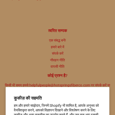
त्वरित सम्पक
एक संबद्ध बनें!
हमारे बारे में
संपर्क करें
नौवहन नीति
वापसी नीति
कोई प्रश्न है?
किसी भी समय हमसे helpfulpeople@hotspringsfiberco.com पर संपर्क करें या
हमें 501-415-7549 पर कॉल करें।
कुकीज़ की सहमति
समाचार पत्रिका
हम और हमारे साझेदार, जिनमें Shopify भी शामिल है, आपके अनुभव को
प्रचार, नए उत्पाद और बिक्री। सीधे आपके इनबॉक्स में.
वैयक्तिकृत करने, आपको विज्ञापन दिखाने और विश्लेषण करने के लिए
कुकीज़ और अन्य तकनीक का उपयोग करते हैं, और जब तक आप इसकी