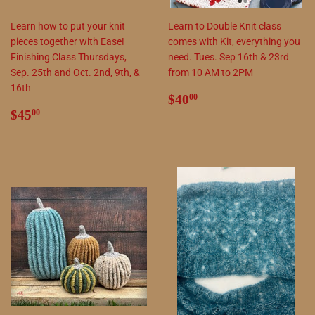
Learn how to put your knit
Learn to Double Knit class
pieces together with Ease!
comes with Kit, everything you
Finishing Class Thursdays,
need. Tues. Sep 16th & 23rd
Sep. 25th and Oct. 2nd, 9th, &
from 10 AM to 2PM
16th
सामान्य
$40.00
$40
00
सामान्य
$45.00
कीमत
$45
00
कीमत