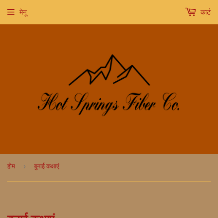
मेनू
कार्ट
›
होम
बुनाई कक्षाएं