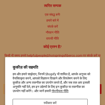
त्वरित सम्पक
एक संबद्ध बनें!
हमारे बारे में
संपर्क करें
नौवहन नीति
वापसी नीति
कोई प्रश्न है?
किसी भी समय हमसे helpfulpeople@hotspringsfiberco.com पर संपर्क करें या
हमें 501-415-7549 पर कॉल करें।
कुकीज़ की सहमति
समाचार पत्रिका
हम और हमारे साझेदार, जिनमें Shopify भी शामिल है, आपके अनुभव को
प्रचार, नए उत्पाद और बिक्री। सीधे आपके इनबॉक्स में.
वैयक्तिकृत करने, आपको विज्ञापन दिखाने और विश्लेषण करने के लिए
कुकीज़ और अन्य तकनीक का उपयोग करते हैं, और जब तक आप इसकी
ईमेल
अनुमति नहीं देते, हम इन उद्देश्यों के लिए इन कुकीज़ या तकनीक का
साइन अप करें
उपयोग नहीं करेंगे। और जानें हमारी
गोपनीयता नीति
स्वीकार करें