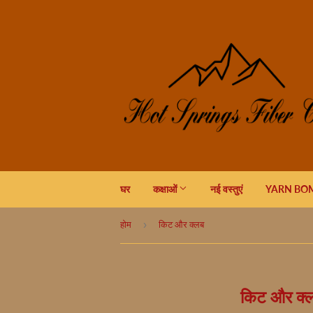
घर
कक्षाओं
नई वस्तुएं
YARN BOM
›
होम
किट और क्लब
किट और क्