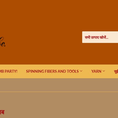
B PARTY!
SPINNING FIBERS AND TOOLS
YARN
सु
लब