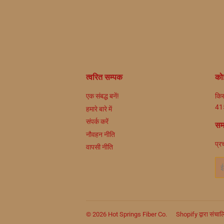
त्वरित सम्पक
कोई
एक संबद्ध बनें!
किस
415
हमारे बारे में
संपर्क करें
सम
नौवहन नीति
प्र
वापसी नीति
ईमे
© 2026
Hot Springs Fiber Co.
Shopify द्वारा संचा