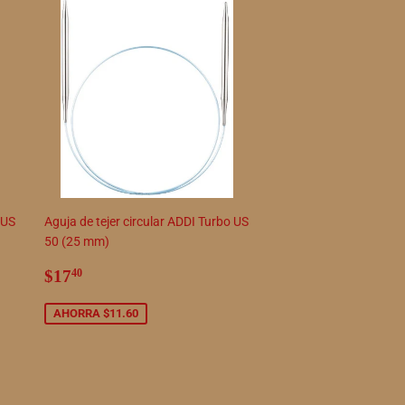
 US
Aguja de tejer circular ADDI Turbo US
50 (25 mm)
Precio
$17.40
$17
40
de
venta
AHORRA $11.60