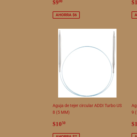
Precio
$9.00
P
$9
$
00
de
d
venta
v
AHORRA $6
A
Aguja de tejer circular ADDI Turbo US
Agu
8 (5 MM)
9 
Precio
$10.50
P
$10
$
50
de
d
venta
v
AHORRA $7
A