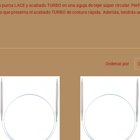
a punta LACE y acabado TURBO en una aguja de tejer súper circular. Perf
ino que presenta el acabado TURBO de costura rápida. Además, tendrás un
Ordenar por