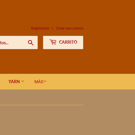
Registrarse
o
Crear una cuenta
Buscar
CARRITO
YARN
MÁS