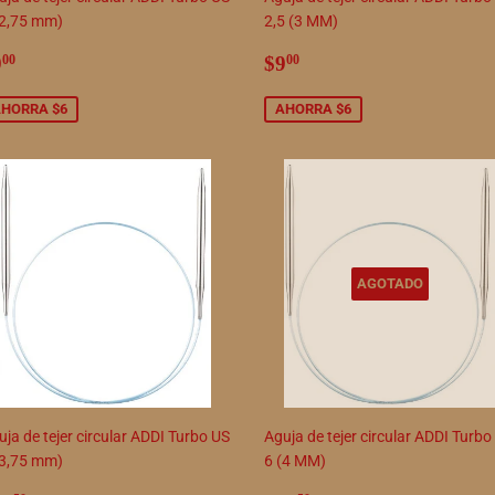
(2,75 mm)
2,5 (3 MM)
recio
$9.00
Precio
$9.00
9
$9
00
00
e
de
enta
venta
HORRA $6
AHORRA $6
AGOTADO
ja de tejer circular ADDI Turbo US
Aguja de tejer circular ADDI Turbo
(3,75 mm)
6 (4 MM)