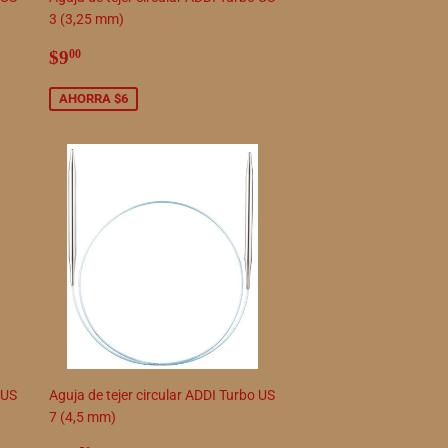
3 (3,25 mm)
Precio
$9.00
$9
00
de
venta
AHORRA $6
 US
Aguja de tejer circular ADDI Turbo US
7 (4,5 mm)