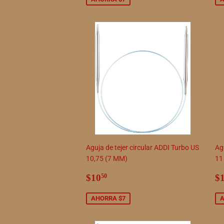
Aguja de tejer circular ADDI Turbo US
Agu
10,75 (7 MM)
11
Precio
$10.50
P
$10
$
50
de
d
venta
v
AHORRA $7
A