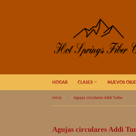
HOGAR
CLASES
NUEVOS OBJ
›
Inicio
Agujas circulares Addi Turbo
Agujas circulares Addi Tu