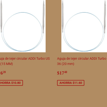
ja de tejer circular ADDI Turbo US
Aguja de tejer circular ADDI Turbo
 (15 MM)
36 (20 mm)
recio
$16.20
Precio
$17.40
16
$17
20
40
e
de
enta
venta
HORRA $10.80
AHORRA $11.60