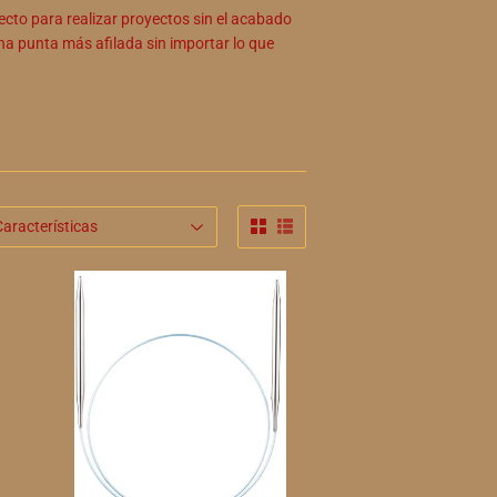
ecto para realizar proyectos sin el acabado
a punta más afilada sin importar lo que