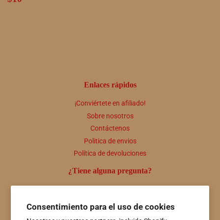
habitual
Enlaces rápidos
¡Conviértete en afiliado!
Sobre nosotros
Contáctenos
Politica de envios
Política de devoluciones
¿Tiene alguna pregunta?
Comuníquese con nosotros en cualquier momento a útiles
personas@hotspringsfiberco.com o llámenos al 501-415-7549
Consentimiento para el uso de cookies
Boletin informativo