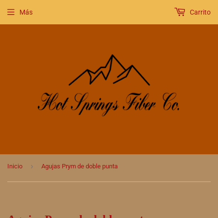
Más
Carrito
›
Inicio
Agujas Prym de doble punta