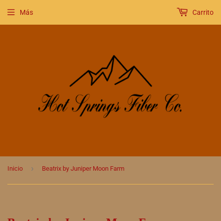
Más
Carrito
›
Inicio
Beatrix by Juniper Moon Farm