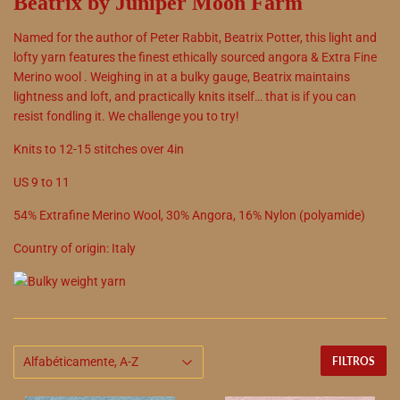
Beatrix by Juniper Moon Farm
Named for the author of Peter Rabbit, Beatrix Potter, this light and
lofty yarn features the finest ethically sourced angora & Extra Fine
Merino wool . Weighing in at a bulky gauge, Beatrix maintains
lightness and loft, and practically knits itself… that is if you can
resist fondling it. We challenge you to try!
Knits to
12
-
15
stitches over 4in
US
9
to
11
54
%
Extrafine Merino Wool
,
30
%
Angora
,
16
%
Nylon (polyamide)
Country of origin:
Italy
FILTROS