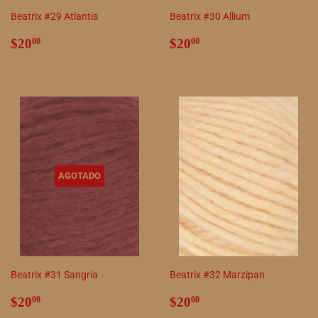
Beatrix #29 Atlantis
Beatrix #30 Allium
Precio
$20.00
Precio
$20.00
$20
$20
00
00
habitual
habitual
AGOTADO
Beatrix #31 Sangria
Beatrix #32 Marzipan
Precio
$20.00
Precio
$20.00
$20
$20
00
00
habitual
habitual