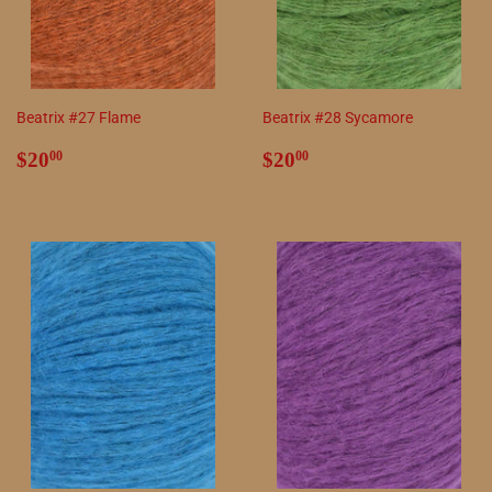
Beatrix #27 Flame
Beatrix #28 Sycamore
Precio
$20.00
Precio
$20.00
$20
$20
00
00
habitual
habitual