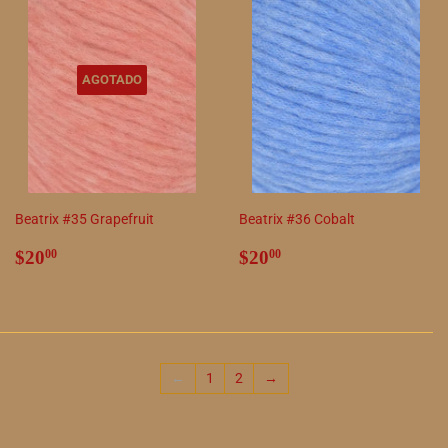
AGOTADO
Beatrix #35 Grapefruit
Beatrix #36 Cobalt
Precio
$20.00
Precio
$20.00
$20
$20
00
00
habitual
habitual
←
1
2
→