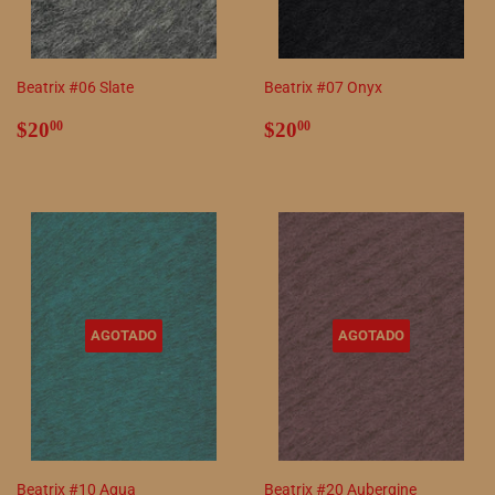
Beatrix #06 Slate
Beatrix #07 Onyx
Precio
$20.00
Precio
$20.00
$20
$20
00
00
habitual
habitual
AGOTADO
AGOTADO
Beatrix #10 Aqua
Beatrix #20 Aubergine