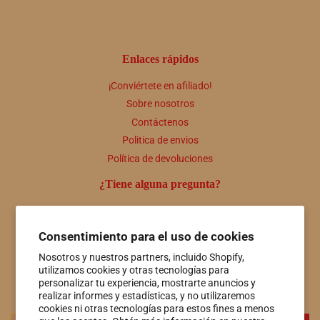
Enlaces rápidos
¡Conviértete en afiliado!
Sobre nosotros
Contáctenos
Politica de envios
Política de devoluciones
¿Tiene alguna pregunta?
Comuníquese con nosotros en cualquier momento a útiles
personas@hotspringsfiberco.com o llámenos al 501-415-7549
Consentimiento para el uso de cookies
Boletin informativo
Nosotros y nuestros partners, incluido Shopify,
utilizamos cookies y otras tecnologías para
Promociones, nuevos productos y ventas. Directamente a tu
personalizar tu experiencia, mostrarte anuncios y
bandeja de entrada.
realizar informes y estadísticas, y no utilizaremos
cookies ni otras tecnologías para estos fines a menos