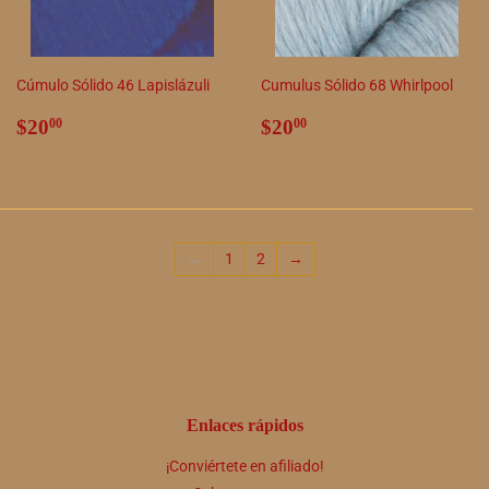
Cúmulo Sólido 46 Lapislázuli
Cumulus Sólido 68 Whirlpool
Precio
$20.00
Precio
$20.00
$20
$20
00
00
habitual
habitual
←
1
2
→
Enlaces rápidos
¡Conviértete en afiliado!