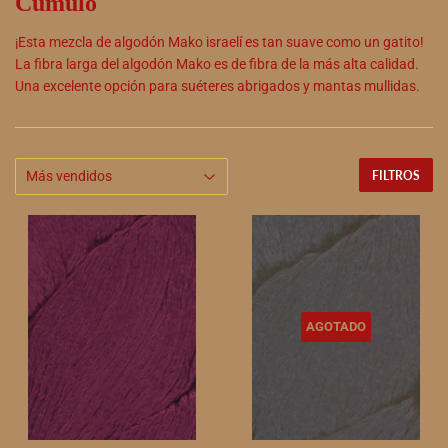
Cúmulo
¡Esta mezcla de algodón Mako israelí es tan suave como un gatito!
La fibra larga del algodón Mako es de fibra de la más alta calidad.
Una excelente opción para suéteres abrigados y mantas mullidas.
FILTROS
AGOTADO