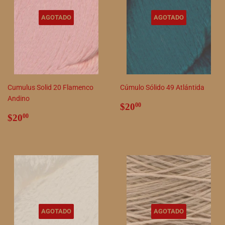
AGOTADO
AGOTADO
Cumulus Solid 20 Flamenco
Cúmulo Sólido 49 Atlántida
Andino
Precio
$20.00
$20
00
Precio
$20.00
habitual
$20
00
habitual
AGOTADO
AGOTADO