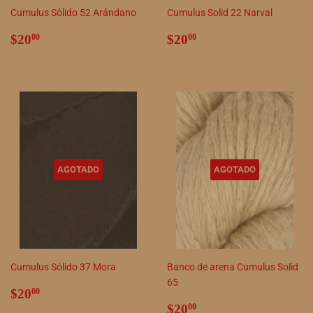
Cumulus Sólido 52 Arándano
Cumulus Solid 22 Narval
Precio
$20.00
Precio
$20.00
$20
$20
00
00
habitual
habitual
AGOTADO
AGOTADO
Cumulus Sólido 37 Mora
Banco de arena Cumulus Solid
65
Precio
$20.00
$20
00
habitual
Precio
$20.00
$20
00