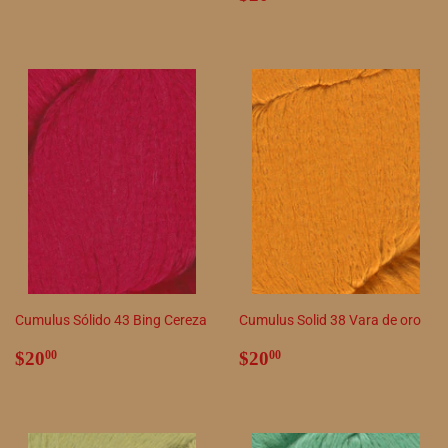
habitual
Cumulus Sólido 43 Bing Cereza
Cumulus Solid 38 Vara de oro
Precio
$20.00
Precio
$20.00
$20
$20
00
00
habitual
habitual