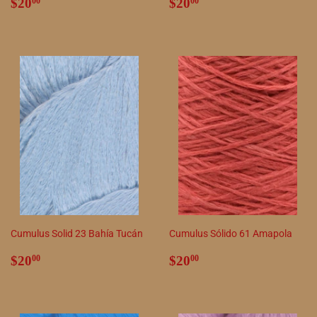
Precio
$20.00
Precio
$20.00
$20
$20
00
00
habitual
habitual
Cumulus Solid 23 Bahía Tucán
Cumulus Sólido 61 Amapola
Precio
$20.00
Precio
$20.00
$20
$20
00
00
habitual
habitual