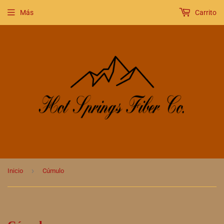
Más
Carrito
›
Inicio
Cúmulo