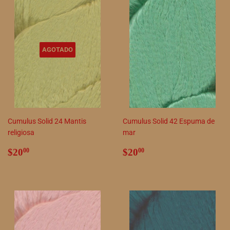
AGOTADO
Cumulus Solid 24 Mantis
Cumulus Solid 42 Espuma de
religiosa
mar
Precio
$20.00
Precio
$20.00
$20
$20
00
00
habitual
habitual