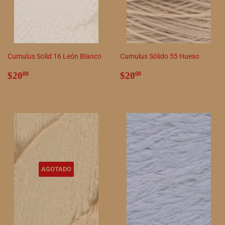
Cumulus Solid 16 León Blanco
Cumulus Sólido 55 Hueso
Precio
$20.00
Precio
$20.00
$20
$20
00
00
habitual
habitual
AGOTADO