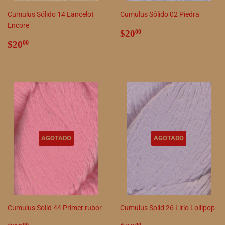
Cumulus Sólido 14 Lancelot
Cumulus Sólido 02 Piedra
Encore
Precio
$20.00
$20
00
Precio
$20.00
habitual
$20
00
habitual
AGOTADO
AGOTADO
Cumulus Solid 44 Primer rubor
Cumulus Solid 26 Lirio Lollipop