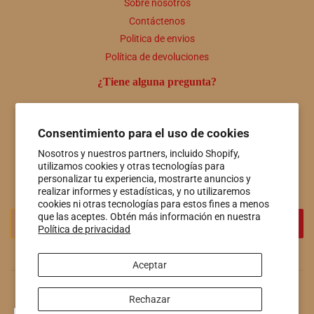
Sobre nosotros
Contáctenos
Politica de envios
Política de devoluciones
¿Tiene alguna pregunta?
Comuníquese con nosotros en cualquier momento a útiles
personas@hotspringsfiberco.com o llámenos al 501-415-7549
Consentimiento para el uso de cookies
Boletin informativo
Nosotros y nuestros partners, incluido Shopify,
utilizamos cookies y otras tecnologías para
Promociones, nuevos productos y ventas. Directamente a tu
personalizar tu experiencia, mostrarte anuncios y
bandeja de entrada.
realizar informes y estadísticas, y no utilizaremos
cookies ni otras tecnologías para estos fines a menos
Correo
que las aceptes. Obtén más información en nuestra
REGISTRO
Política de privacidad
electrónico
Aceptar
© 2026
Hot Springs Fiber Co.
Tecnología de Shopify
Rechazar