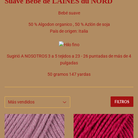
Suave Bebé de LAINES du NORD
Bebé suave
50
%
Algodon organico
,
50
%
Azlón de soja
País de origen:
Italia
Sugirió
A NOSOTROS
3
a
5
tejidos a
23
-
26
puntadas de más de 4
pulgadas
50 gramos 147 yardas
FILTROS