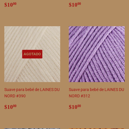
Precio
$10.00
Precio
$10.00
$10
$10
00
00
habitual
habitual
AGOTADO
Suave para bebé de LAINES DU
Suave para bebé de LAINES DU
NORD #390
NORD #312
Precio
$10.00
Precio
$10.00
$10
$10
00
00
habitual
habitual