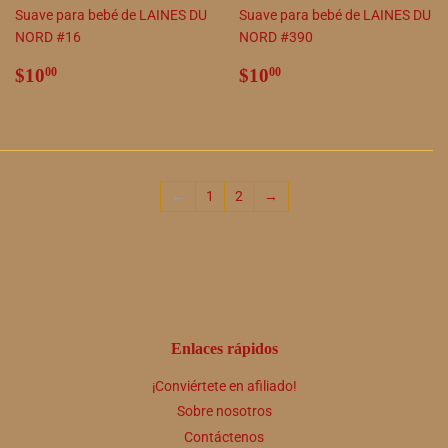
Suave para bebé de LAINES DU
Suave para bebé de LAINES DU
NORD #16
NORD #390
Precio
$10.00
Precio
$10.00
$10
$10
00
00
habitual
habitual
←
1
2
→
Enlaces rápidos
¡Conviértete en afiliado!
Sobre nosotros
Contáctenos