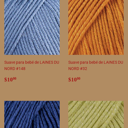
Suave para bebé de LAINES DU
Suave para bebé de LAINES DU
NORD #148
NORD #32
Precio
$10.00
Precio
$10.00
$10
$10
00
00
habitual
habitual