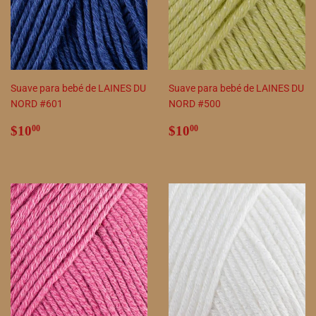
Suave para bebé de LAINES DU
Suave para bebé de LAINES DU
NORD #601
NORD #500
Precio
$10.00
Precio
$10.00
$10
$10
00
00
habitual
habitual