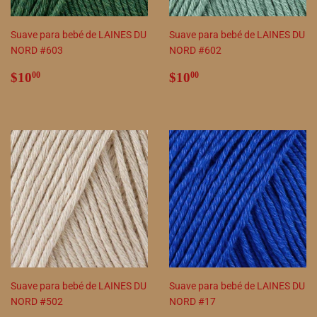
Suave para bebé de LAINES DU
Suave para bebé de LAINES DU
NORD #603
NORD #602
Precio
$10.00
Precio
$10.00
$10
$10
00
00
habitual
habitual
Suave para bebé de LAINES DU
Suave para bebé de LAINES DU
NORD #502
NORD #17