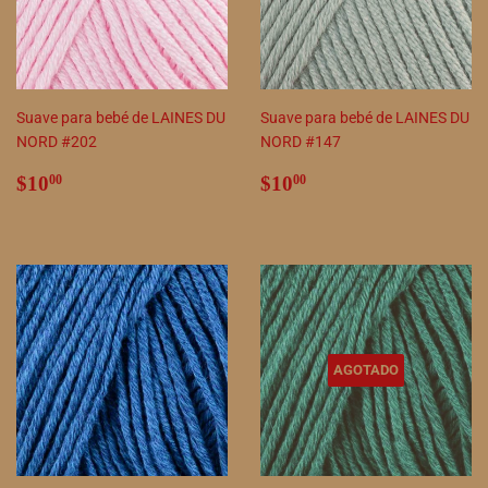
Suave para bebé de LAINES DU
Suave para bebé de LAINES DU
NORD #202
NORD #147
Precio
$10.00
Precio
$10.00
$10
$10
00
00
habitual
habitual
AGOTADO