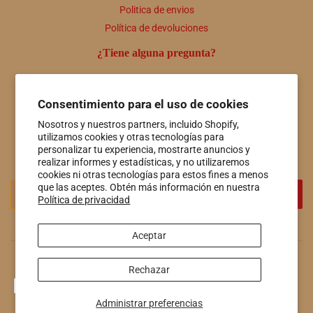
Politica de envios
Política de devoluciones
¿Tiene alguna pregunta?
Comuníquese con nosotros en cualquier momento a útiles
personas@hotspringsfiberco.com o llámenos al 501-415-7549
Consentimiento para el uso de cookies
Boletin informativo
Nosotros y nuestros partners, incluido Shopify,
utilizamos cookies y otras tecnologías para
Promociones, nuevos productos y ventas. Directamente a tu
personalizar tu experiencia, mostrarte anuncios y
bandeja de entrada.
realizar informes y estadísticas, y no utilizaremos
cookies ni otras tecnologías para estos fines a menos
Correo
que las aceptes. Obtén más información en nuestra
REGISTRO
Política de privacidad
electrónico
Aceptar
© 2026
Hot Springs Fiber Co.
Tecnología de Shopify
Rechazar
Métodos
de
Administrar preferencias