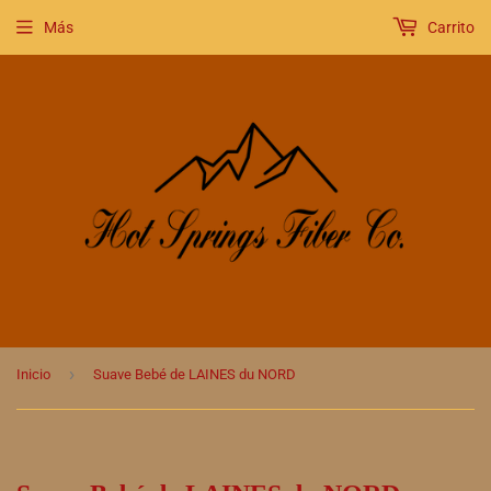
Más
Carrito
›
Inicio
Suave Bebé de LAINES du NORD