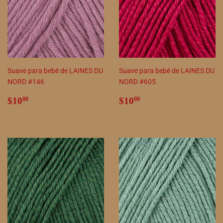
Suave para bebé de LAINES DU
Suave para bebé de LAINES DU
NORD #146
NORD #605
Precio
$10.00
Precio
$10.00
$10
$10
00
00
habitual
habitual