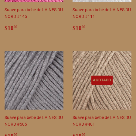
Suave para bebé de LAINES DU
Suave para bebé de LAINES DU
NORD #145
NORD #111
Precio
$10.00
Precio
$10.00
$10
$10
00
00
habitual
habitual
AGOTADO
Suave para bebé de LAINES DU
Suave para bebé de LAINES DU
NORD #505
NORD #401
Precio
$10.00
Precio
$10.00
$10
$10
00
00