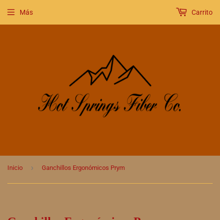
Más
Carrito
›
Inicio
Ganchillos Ergonómicos Prym