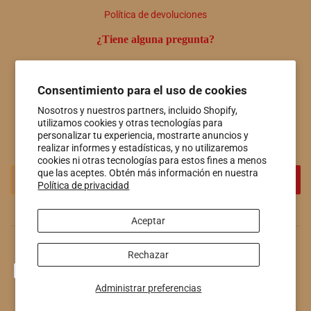
Política de devoluciones
¿Tiene alguna pregunta?
Comuníquese con nosotros en cualquier momento a útiles
personas@hotspringsfiberco.com o llámenos al 501-415-7549
Consentimiento para el uso de cookies
Boletin informativo
Nosotros y nuestros partners, incluido Shopify,
utilizamos cookies y otras tecnologías para
Promociones, nuevos productos y ventas. Directamente a tu
personalizar tu experiencia, mostrarte anuncios y
bandeja de entrada.
realizar informes y estadísticas, y no utilizaremos
cookies ni otras tecnologías para estos fines a menos
Correo
que las aceptes. Obtén más información en nuestra
REGISTRO
Política de privacidad
electrónico
Aceptar
© 2026
Hot Springs Fiber Co.
Tecnología de Shopify
Rechazar
Métodos
de
Administrar preferencias
pago