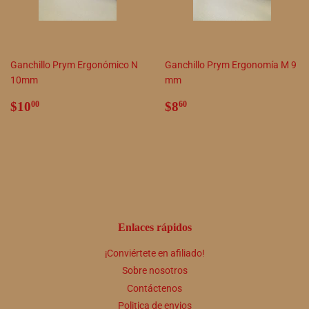
Ganchillo Prym Ergonómico N
Ganchillo Prym Ergonomía M 9
10mm
mm
Precio
$10.00
Precio
$8.60
$10
$8
00
60
habitual
habitual
Enlaces rápidos
¡Conviértete en afiliado!
Sobre nosotros
Contáctenos
Politica de envios