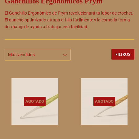
Ganchillos Ergonómicos Prym
El Ganchillo Ergonómico de Prym revolucionará tu labor de crochet.
El gancho optimizado atrapa el hilo fácilmente y la cómoda forma
del mango le ayuda a trabajar con facilidad.
FILTROS
AGOTADO
AGOTADO