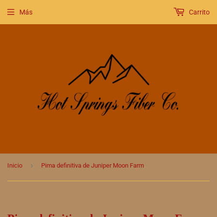
Más
Carrito
›
Inicio
Pima definitiva de Juniper Moon Farm