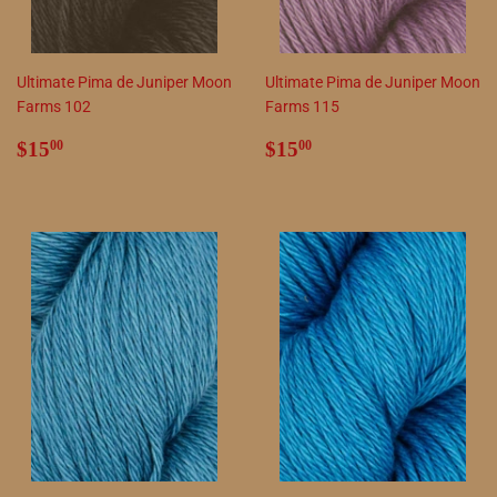
Ultimate Pima de Juniper Moon
Ultimate Pima de Juniper Moon
Farms 102
Farms 115
Precio
$15.00
Precio
$15.00
$15
$15
00
00
habitual
habitual