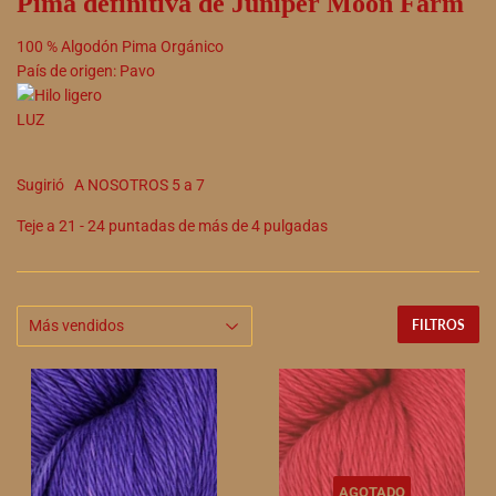
Pima definitiva de Juniper Moon Farm
100
%
Algodón Pima Orgánico
País de origen:
Pavo
LUZ
Sugirió
A NOSOTROS
5
a
7
Teje a
21
-
24
puntadas de más de 4 pulgadas
FILTROS
AGOTADO