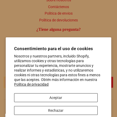
Sobre nosotros
Contáctenos
Politica de envios
Política de devoluciones
¿Tiene alguna pregunta?
Comuníquese con nosotros en cualquier momento a útiles
personas@hotspringsfiberco.com o llámenos al 501-415-7549
Consentimiento para el uso de cookies
Boletin informativo
Nosotros y nuestros partners, incluido Shopify,
utilizamos cookies y otras tecnologías para
Promociones, nuevos productos y ventas. Directamente a tu
personalizar tu experiencia, mostrarte anuncios y
bandeja de entrada.
realizar informes y estadísticas, y no utilizaremos
cookies ni otras tecnologías para estos fines a menos
Correo
que las aceptes. Obtén más información en nuestra
REGISTRO
Política de privacidad
electrónico
Aceptar
© 2026
Hot Springs Fiber Co.
Tecnología de Shopify
Rechazar
Métodos