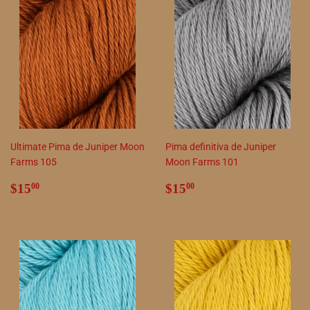
Ultimate Pima de Juniper Moon
Pima definitiva de Juniper
Farms 105
Moon Farms 101
Precio
$15.00
Precio
$15.00
$15
$15
00
00
habitual
habitual