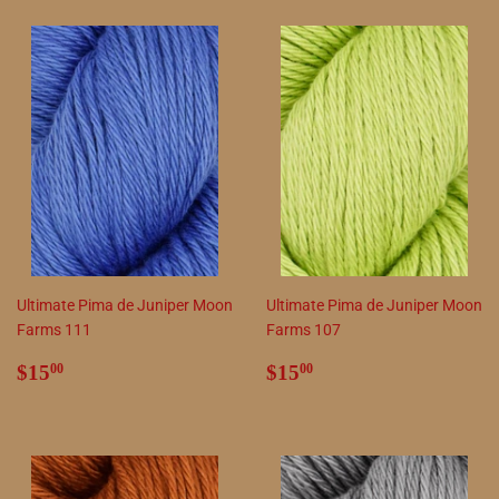
Ultimate Pima de Juniper Moon
Ultimate Pima de Juniper Moon
Farms 111
Farms 107
Precio
$15.00
Precio
$15.00
$15
$15
00
00
habitual
habitual