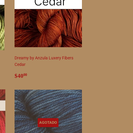
Dreamy by Anzula Luxery Fibers
Cedar
Precio
$40.00
$40
00
habitual
AGOTADO