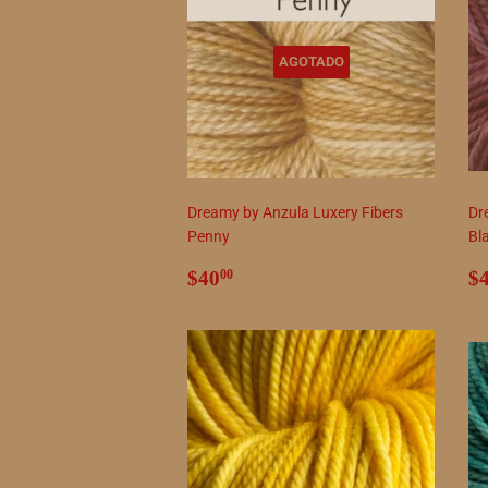
AGOTADO
Dreamy by Anzula Luxery Fibers
Dr
Penny
Bl
Precio
$40.00
P
$40
$
00
habitual
h