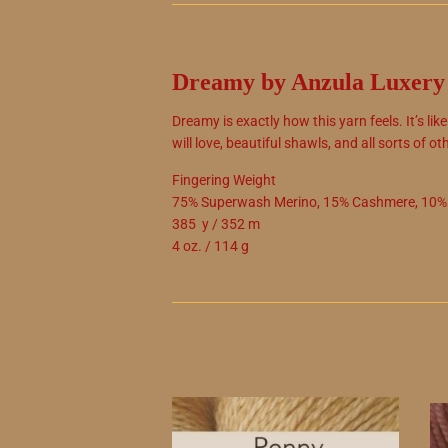
Dreamy by Anzula Luxery 
Dreamy is exactly how this yarn feels. It’s l
will love, beautiful shawls, and all sorts of o
Fingering Weight
75% Superwash Merino, 15% Cashmere, 10% 
385 y / 352 m
4 oz. / 114 g