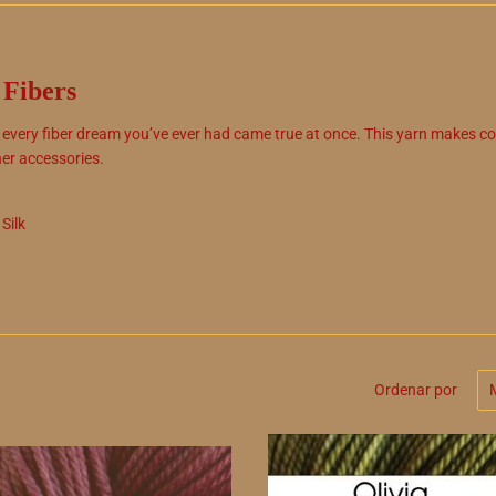
Fibers
ike every fiber dream you’ve ever had came true at once. This yarn makes 
ther accessories.
Silk
Ordenar por