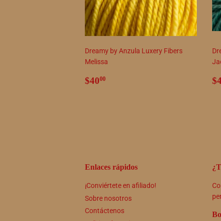
Dreamy by Anzula Luxery Fibers
Dr
Melissa
Ja
Precio
$40.00
P
$40
$
00
habitual
h
Enlaces rápidos
¿T
¡Conviértete en afiliado!
Co
pe
Sobre nosotros
Contáctenos
Bo