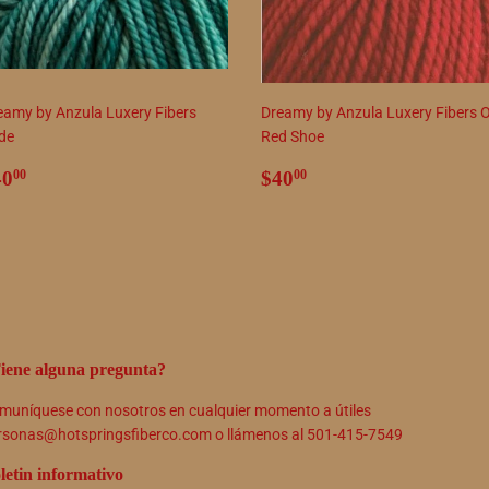
eamy by Anzula Luxery Fibers
Dreamy by Anzula Luxery Fibers 
de
Red Shoe
recio
$40.00
Precio
$40.00
40
$40
00
00
abitual
habitual
iene alguna pregunta?
muníquese con nosotros en cualquier momento a útiles
rsonas@hotspringsfiberco.com o llámenos al 501-415-7549
letin informativo