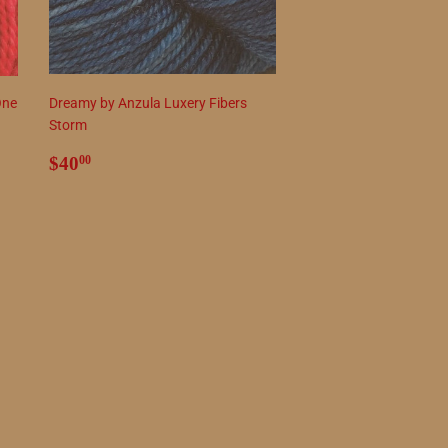
One
Dreamy by Anzula Luxery Fibers
Storm
Precio
$40.00
$40
00
habitual